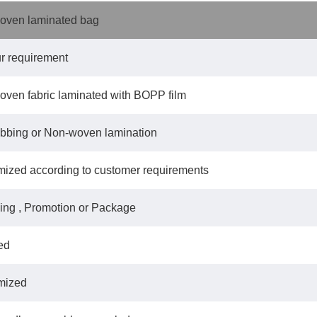
oven laminated bag
r requirement
ven fabric laminated with BOPP film
bbing or Non-woven lamination
ized according to customer requirements
ng , Promotion or Package
ed
mized