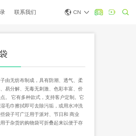




录
联系我们
CN


袋
袋子由无纺布制成，具有防潮、透气、柔
燃、易分解、无毒无刺激、色彩丰富、价
点。 它有多种款式，支持客户定制。它
用湿毛巾擦拭即可去除污垢，或用水冲洗
些袋子可广泛用于派对、节日和 商业
些用于杂货的购物袋可折叠起来以便于存