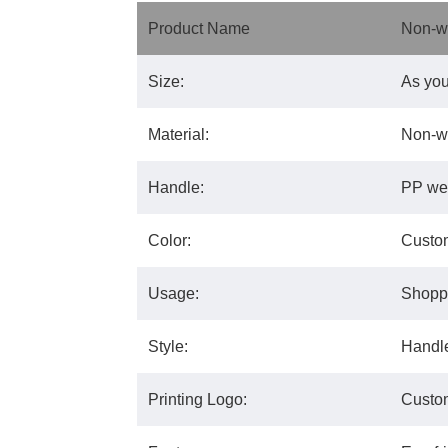
Product Name
Non-w
Size:
As you
Material:
Non-wo
Handle:
PP we
Color:
Custom
Usage:
Shoppi
Style:
Handl
Printing Logo:
Custo