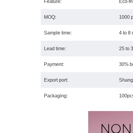
Feature:
Eco-fr
MOQ:
1000 
Sample time:
4 to 8
Lead time:
25 to 
Payment:
30% be
Export port:
Shang
Packaging:
100pcs