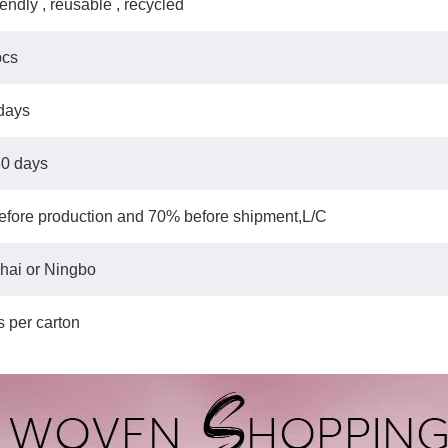
iendly , reusable , recycled
pcs
 days
30 days
fore production and 70% before shipment,L/C
hai or Ningbo
 per carton